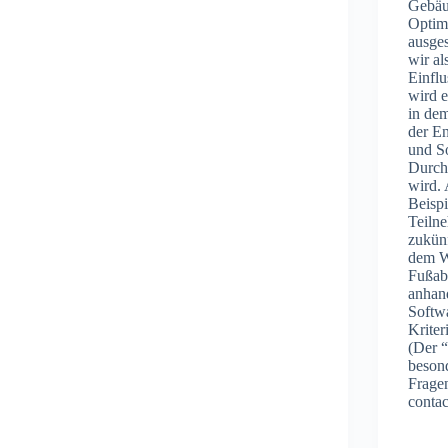
Gebäu
Optimi
ausge
wir a
Einfl
wird e
in de
der E
und So
Durch
wird.
Beispi
Teiln
zukünf
dem W
Fußab
anhand
Softw
Kriter
(Der “
beson
Frage
contac