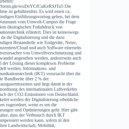
gebeten:
://forms.gle/wuDsYCfCuKeRSJTu5 Die
hme ist gebührenfrei. Es wird einen ca.
tündigen Einführungsvortrag geben, bei dem
 Naumann vom Umwelt-Campus die Frage
dem ökologischen Fußabdruck von
ationstechnik erläutert. Dies ist keineswegs
l, da die Digitalisierung und die dazu
ndigen Bestandteile wie Endgeräte, Netze,
nzentren/Cloud und auch Software einerseits
itverursacher von Umweltverschmutzung und
wandel angesehen werden, andererseits auch
eil der Lösung dieser komplexen Probleme
delt werden. Informations- und
nikationstechnik (IKT) verursacht über die
te Bandbreite über 2 % der
ausgasemissionen und liegt damit in der
nordnung des internationalen Luftverkehrs
auch der CO2-Emissionen von Deutschland.
ehrt werden der Digitalisierung erhebliche
en zugeordnet, wenn es um die
arungen und Optimierungen geht: Hier gibt
sätze, dass der Verbrauch durch IKT
ompensiert werden kann, sofern in den
hen Landwirtschaft, Mobilität,