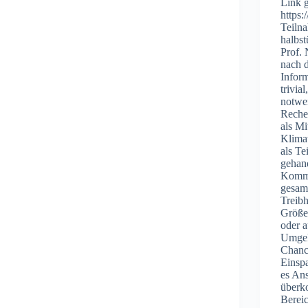
Link 
https
Teilna
halbs
Prof.
nach 
Inform
trivia
notwe
Reche
als M
Klima
als T
gehan
Kommu
gesam
Treibh
Größe
oder 
Umgek
Chanc
Einsp
es An
überk
Bereic