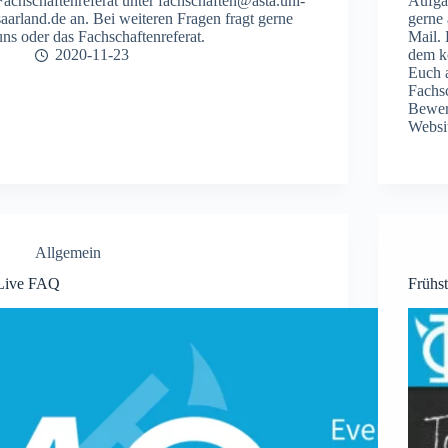
Fachschaftenreferat unter fachschaften@asta.uni-
Aufgab
saarland.de an. Bei weiteren Fragen fragt gerne
gerne 
uns oder das Fachschaftenreferat.
Mail. 
2020-11-23
dem k
Euch 
Fachsc
Bewerb
Websi
Allgemein
Live FAQ
Frühs