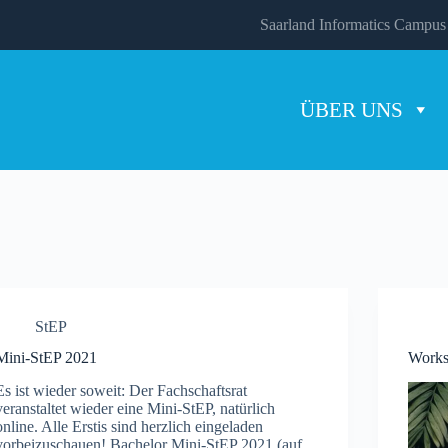
Saarland Informatics Campus
ÜBER UNS
StEP
Mini-StEP 2021
Works
Es ist wieder soweit: Der Fachschaftsrat
veranstaltet wieder eine Mini-StEP, natürlich
online. Alle Erstis sind herzlich eingeladen
vorbeizuschauen! Bachelor Mini-StEP 2021 (auf