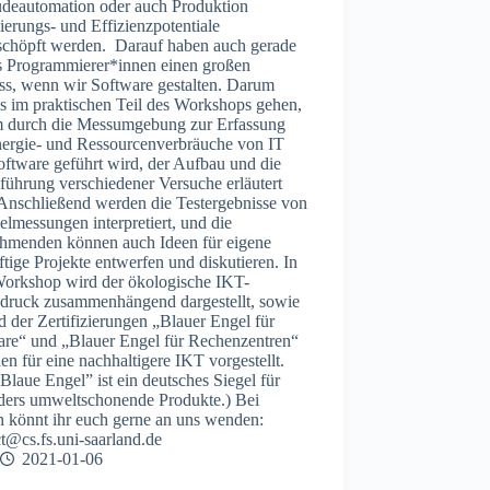
deautomation oder auch Produktion
erungs- und Effizienzpotentiale
schöpft werden. Darauf haben auch gerade
ls Programmierer*innen einen großen
uss, wenn wir Software gestalten. Darum
s im praktischen Teil des Workshops gehen,
m durch die Messumgebung zur Erfassung
nergie- und Ressourcenverbräuche von IT
ftware geführt wird, der Aufbau und die
führung verschiedener Versuche erläutert
 Anschließend werden die Testergebnisse von
elmessungen interpretiert, und die
ehmenden können auch Ideen für eigene
tige Projekte entwerfen und diskutieren. In
orkshop wird der ökologische IKT-
druck zusammenhängend dargestellt, sowie
 der Zertifizierungen „Blauer Engel für
are“ und „Blauer Engel für Rechenzentren“
ien für eine nachhaltigere IKT vorgestellt.
Blaue Engel” ist ein deutsches Siegel für
ders umweltschonende Produkte.) Bei
n könnt ihr euch gerne an uns wenden:
t@cs.fs.uni-saarland.de
2021-01-06