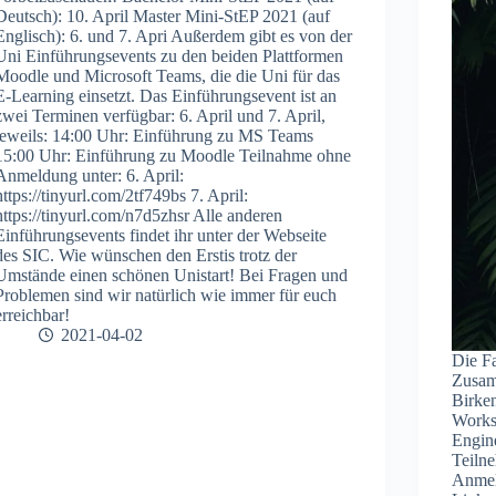
Deutsch): 10. April Master Mini-StEP 2021 (auf
Englisch): 6. und 7. Apri Außerdem gibt es von der
Uni Einführungsevents zu den beiden Plattformen
Moodle und Microsoft Teams, die die Uni für das
E-Learning einsetzt. Das Einführungsevent ist an
zwei Terminen verfügbar: 6. April und 7. April,
jeweils: 14:00 Uhr: Einführung zu MS Teams
15:00 Uhr: Einführung zu Moodle Teilnahme ohne
Anmeldung unter: 6. April:
https://tinyurl.com/2tf749bs 7. April:
https://tinyurl.com/n7d5zhsr Alle anderen
Einführungsevents findet ihr unter der Webseite
des SIC. Wie wünschen den Erstis trotz der
Umstände einen schönen Unistart! Bei Fragen und
Problemen sind wir natürlich wie immer für euch
erreichbar!
2021-04-02
Die Fa
Zusam
Birken
Works
Engine
Teiln
Anmel