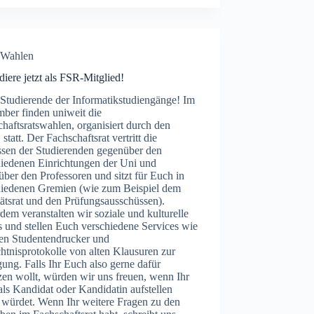
Wahlen
iere jetzt als FSR-Mitglied!
 Studierende der Informatikstudiengänge! Im
ber finden uniweit die
haftsratswahlen, organisiert durch den
statt. Der Fachschaftsrat vertritt die
essen der Studierenden gegenüber den
hiedenen Einrichtungen der Uni und
ber den Professoren und sitzt für Euch in
hiedenen Gremien (wie zum Beispiel dem
ätsrat und den Prüfungsausschüssen).
em veranstalten wir soziale und kulturelle
 und stellen Euch verschiedene Services wie
den Studentendrucker und
tnisprotokolle von alten Klausuren zur
ung. Falls Ihr Euch also gerne dafür
zen wollt, würden wir uns freuen, wenn Ihr
ls Kandidat oder Kandidatin aufstellen
 würdet. Wenn Ihr weitere Fragen zu den