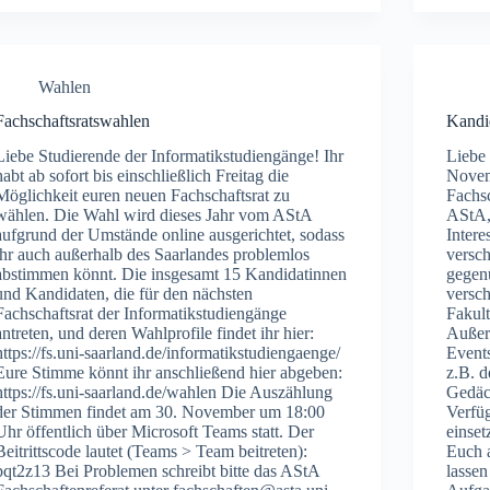
Wahlen
Fachschaftsratswahlen
Kandid
Liebe Studierende der Informatikstudiengänge! Ihr
Liebe
habt ab sofort bis einschließlich Freitag die
Novem
Möglichkeit euren neuen Fachschaftsrat zu
Fachsc
wählen. Die Wahl wird dieses Jahr vom AStA
AStA, 
aufgrund der Umstände online ausgerichtet, sodass
Inter
ihr auch außerhalb des Saarlandes problemlos
versc
abstimmen könnt. Die insgesamt 15 Kandidatinnen
gegenü
und Kandidaten, die für den nächsten
versc
Fachschaftsrat der Informatikstudiengänge
Fakult
antreten, und deren Wahlprofile findet ihr hier:
Außerd
https://fs.uni-saarland.de/informatikstudiengaenge/
Events
Eure Stimme könnt ihr anschließend hier abgeben:
z.B. 
https://fs.uni-saarland.de/wahlen Die Auszählung
Gedäch
der Stimmen findet am 30. November um 18:00
Verfüg
Uhr öffentlich über Microsoft Teams statt. Der
einset
Beitrittscode lautet (Teams > Team beitreten):
Euch a
pqt2z13 Bei Problemen schreibt bitte das AStA
lassen