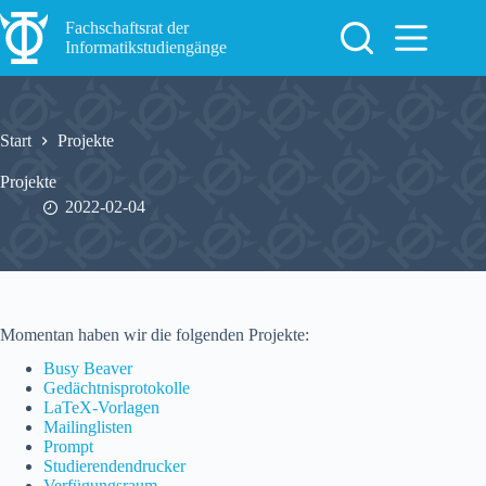
Zum
Inhalt
Fachschaftsrat der
springen
Informatikstudiengänge
Start
Projekte
Projekte
2022-02-04
Momentan haben wir die folgenden Projekte:
Busy Beaver
Gedächtnisprotokolle
LaTeX-Vorlagen
Mailinglisten
Prompt
Studierendendrucker
Verfügungsraum