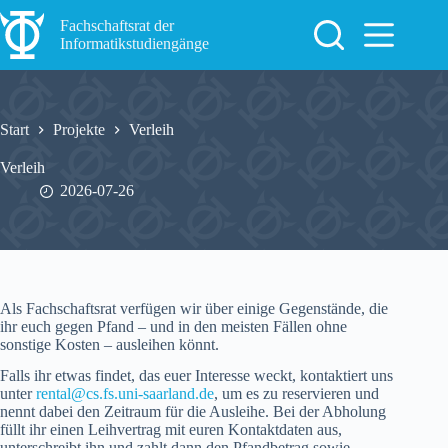
Zum
Inhalt
Fachschaftsrat der
springen
Informatikstudiengänge
Start
Projekte
Verleih
Verleih
2026-07-26
Als Fachschaftsrat verfügen wir über einige Gegenstände, die
ihr euch gegen Pfand – und in den meisten Fällen ohne
sonstige Kosten – ausleihen könnt.
Falls ihr etwas findet, das euer Interesse weckt, kontaktiert uns
unter
rental@cs.fs.uni-saarland.de
, um es zu reservieren und
nennt dabei den Zeitraum für die Ausleihe. Bei der Abholung
füllt ihr einen Leihvertrag mit euren Kontaktdaten aus,
unterschreibt ihn und zahlt dann den Pfandbetrag sowie