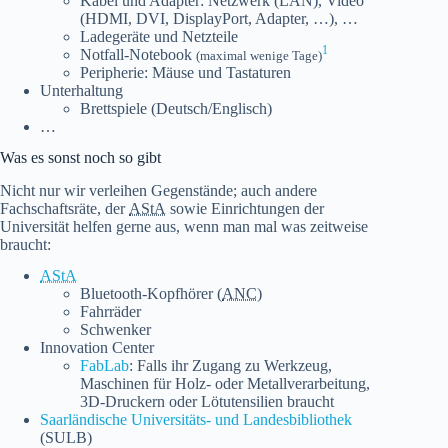
Kabel und Adapter: Netzwerk (LAN), Video
(HDMI, DVI, DisplayPort, Adapter, …), …
Ladegeräte und Netzteile
1
Notfall-Notebook
(maximal wenige Tage)
Peripherie: Mäuse und Tastaturen
Unterhaltung
Brettspiele (Deutsch/Englisch)
…
Was es sonst noch so gibt
Nicht nur wir verleihen Gegenstände; auch andere
Fachschaftsräte, der
AStA
sowie Einrichtungen der
Universität helfen gerne aus, wenn man mal was zeitweise
braucht:
AStA
Bluetooth-Kopfhörer (
ANC
)
Fahrräder
Schwenker
Innovation Center
FabLab
: Falls ihr Zugang zu Werkzeug,
Maschinen für Holz- oder Metallverarbeitung,
3D-Druckern oder Lötutensilien braucht
Saarländische Universitäts- und Landesbibliothek
(SULB)