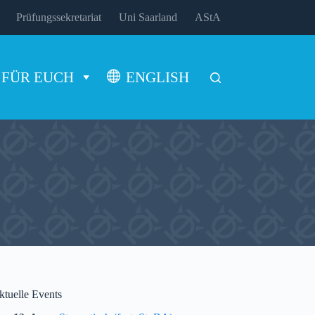
Prüfungssekretariat
Uni Saarland
AStA
FÜR EUCH
ENGLISH
ktuelle Events