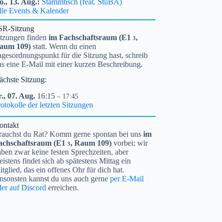
o.,
13.
Aug.
Stammtisch (feat. StuBA)
lle Events & Kalender
SR-Sitzung
itzungen finden
im Fachschaftsraum (
E1
,
3
aum 109)
statt. Wenn du einen
gesordnungspunkt für die Sitzung hast, schreib
ns eine E-Mail mit einer kurzen Beschreibung.
ächste Sitzung:
.,
07.
Aug.
16:15
– 17:45
otokolle der letzten Sitzungen
ontakt
rauchst du Rat? Komm gerne spontan bei uns
im
achschaftsraum (
E1
, Raum 109)
vorbei; wir
3
ben zwar keine festen Sprechzeiten, aber
istens findet sich ab spätestens Mittag ein
tglied, das ein offenes Ohr für dich hat.
nsonsten kannst du uns auch gerne
per E-Mail
der auf Discord
erreichen.