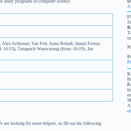
 for study programs of computer science
D
A
F
S
R
Ta
u
, Alex Schlosser, Yan Fett, Anna Reindl, Jannis Froese,
N
ll: 16:33), Tanapuch Wanwarang (from: 16:19), Jan
Fr
Pr
K
B
F
ha
me
Mi
A
o
are looking for more helpers, so fill out the following