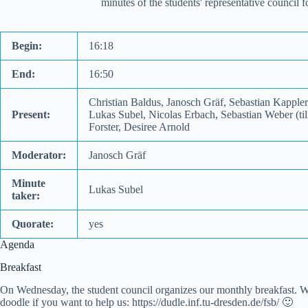
minutes of the students' representative council
Begin:
16:18
End:
16:50
Christian Baldus, Janosch Gräf, Sebastian Kappler
Present:
Lukas Subel, Nicolas Erbach, Sebastian Weber (ti
Forster, Desiree Arnold
Moderator:
Janosch Gräf
Minute
Lukas Subel
taker:
Quorate:
yes
Agenda
Breakfast
On Wednesday, the student council organizes our monthly breakfast. We 
doodle if you want to help us: https://dudle.inf.tu-dresden.de/fsb/ 🙂