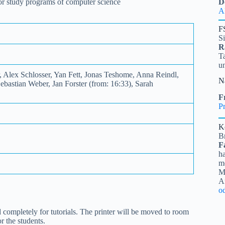
 for study programs of computer science
D
A
F
S
R
Ta
u
, Alex Schlosser, Yan Fett, Jonas Teshome, Anna Reindl,
N
ebastian Weber, Jan Forster (from: 16:33), Sarah
Fr
Pr
K
B
F
ha
me
Mi
A
o
completely for tutorials. The printer will be moved to room
r the students.