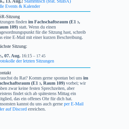
o.,
13.
Aug.
Stammtisch (feat. StuBA)
lle Events & Kalender
SR-Sitzung
itzungen finden
im Fachschaftsraum (
E1
,
3
aum 109)
statt. Wenn du einen
gesordnungspunkt für die Sitzung hast, schreib
ns eine E-Mail mit einer kurzen Beschreibung.
ächste Sitzung:
.,
07.
Aug.
16:15
– 17:45
otokolle der letzten Sitzungen
ontakt
rauchst du Rat? Komm gerne spontan bei uns
im
achschaftsraum (
E1
, Raum 109)
vorbei; wir
3
ben zwar keine festen Sprechzeiten, aber
istens findet sich ab spätestens Mittag ein
tglied, das ein offenes Ohr für dich hat.
nsonsten kannst du uns auch gerne
per E-Mail
der auf Discord
erreichen.