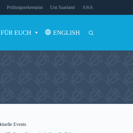
Prüfungssekretariat
Uni Saarland
AStA
FÜR EUCH
ENGLISH
ktuelle Events