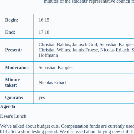
minutes of the students' representative council
Begin:
16:15
End:
17:18
Christian Baldus, Janosch Gräf, Sebastian Kappler
Present:
Christian Willms, Jannis Froese, Nicolas Erbach, S
Hoffmann
Moderator:
Sebastian Kappler
Minute
Nicolas Erbach
taker:
Quorate:
yes
Agenda
Dean's Lunch
We've talked about budget cuts. Compensation funds are currently used 
013 after a short testing period. We discussed about buying new stuff fo