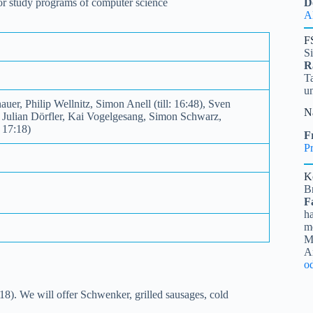
 for study programs of computer science
D
A
F
S
R
Ta
u
r, Philip Wellnitz, Simon Anell (till: 16:48), Sven
N
s, Julian Dörfler, Kai Vogelgesang, Simon Schwarz,
 17:18)
Fr
Pr
K
B
F
ha
me
Mi
A
o
8). We will offer Schwenker, grilled sausages, cold