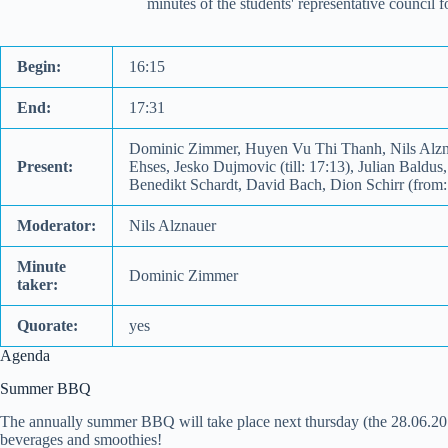
minutes of the students' representative council
Begin:
16:15
End:
17:31
Dominic Zimmer, Huyen Vu Thi Thanh, Nils Alznaue
Present:
Ehses, Jesko Dujmovic (till: 17:13), Julian Baldu
Benedikt Schardt, David Bach, Dion Schirr (from:
Moderator:
Nils Alznauer
Minute
Dominic Zimmer
taker:
Quorate:
yes
Agenda
Summer BBQ
The annually summer BBQ will take place next thursday (the 28.06.201
beverages and smoothies!