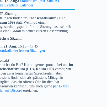
o.,
13.
Aug.
Stammtisch (feat. StuBA)
lle Events & Kalender
SR-Sitzung
itzungen finden
im Fachschaftsraum (
E1
,
3
aum 109)
statt. Wenn du einen
gesordnungspunkt für die Sitzung hast, schreib
ns eine E-Mail mit einer kurzen Beschreibung.
ächste Sitzung:
.,
21.
Aug.
16:15
– 17:45
otokolle der letzten Sitzungen
ontakt
rauchst du Rat? Komm gerne spontan bei uns
im
achschaftsraum (
E1
, Raum 109)
vorbei; wir
3
ben zwar keine festen Sprechzeiten, aber
istens findet sich ab spätestens Mittag ein
tglied, das ein offenes Ohr für dich hat.
nsonsten kannst du uns auch gerne
per E-Mail
der auf Discord
erreichen.