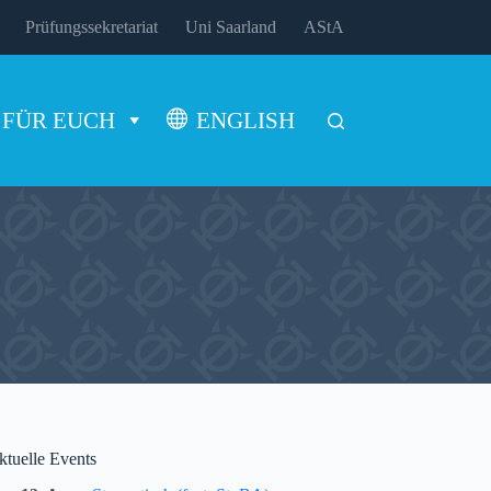
Prüfungssekretariat
Uni Saarland
AStA
FÜR EUCH
ENGLISH
ktuelle Events