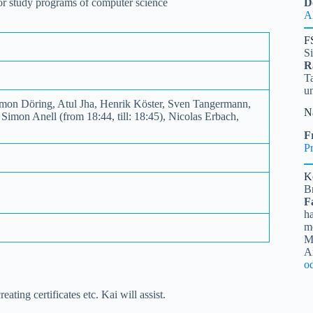
 for study programs of computer science
D
A
F
S
R
Ta
u
Simon Döring, Atul Jha, Henrik Köster, Sven Tangermann,
N
imon Anell (from 18:44, till: 18:45), Nicolas Erbach,
Fr
Pr
K
B
F
ha
me
Mi
A
o
ating certificates etc. Kai will assist.