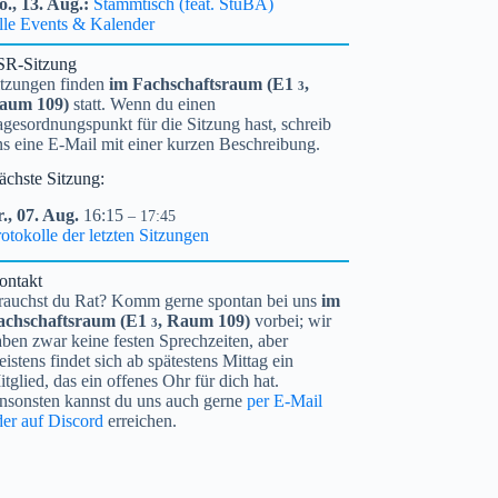
o.,
13.
Aug.
Stammtisch (feat. StuBA)
lle Events & Kalender
SR-Sitzung
itzungen finden
im Fachschaftsraum (
E1
,
3
aum 109)
statt. Wenn du einen
gesordnungspunkt für die Sitzung hast, schreib
ns eine E-Mail mit einer kurzen Beschreibung.
ächste Sitzung:
.,
07.
Aug.
16:15
– 17:45
otokolle der letzten Sitzungen
ontakt
rauchst du Rat? Komm gerne spontan bei uns
im
achschaftsraum (
E1
, Raum 109)
vorbei; wir
3
ben zwar keine festen Sprechzeiten, aber
istens findet sich ab spätestens Mittag ein
tglied, das ein offenes Ohr für dich hat.
nsonsten kannst du uns auch gerne
per E-Mail
der auf Discord
erreichen.