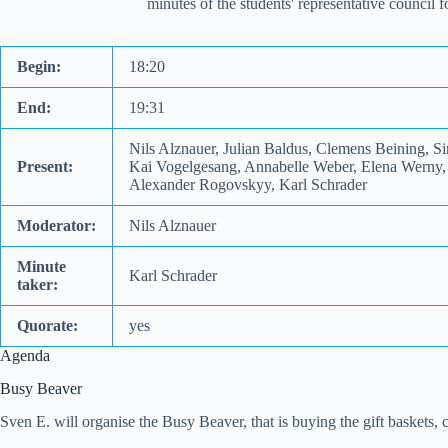
minutes of the students' representative council
Begin:
18:20
End:
19:31
Nils Alznauer, Julian Baldus, Clemens Beining, 
Present:
Kai Vogelgesang, Annabelle Weber, Elena Werny, S
Alexander Rogovskyy, Karl Schrader
Moderator:
Nils Alznauer
Minute
Karl Schrader
taker:
Quorate:
yes
Agenda
Busy Beaver
Sven E. will organise the Busy Beaver, that is buying the gift baskets, cre