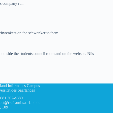
ars company run.
schwenkers on the schwenker to them.
 outside the students council room and on the website. Nils
land Informatics Campus
ersität des Saarlandes
 681 302-4389
act@cs.fs.uni-saarland.de
, 109