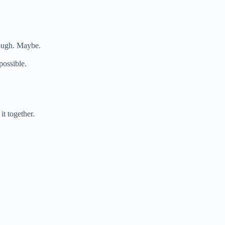
nough. Maybe.
possible.
it together.