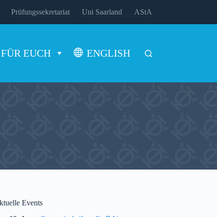
Prüfungssekretariat
Uni Saarland
AStA
FÜR EUCH
ENGLISH
ktuelle Events