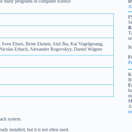
 for study programs of computer science
D
A
F
S
R
Ta
u
, Sven Ehses, Beste Ekmen, Atul Jha, Kai Vogelgesang,
N
 Nicolas Erbach, Alexander Rogovskyy, Daniel Wägner
Fr
Pr
K
B
F
ha
me
Mi
A
o
back system.
dy installed, but it is not often used.