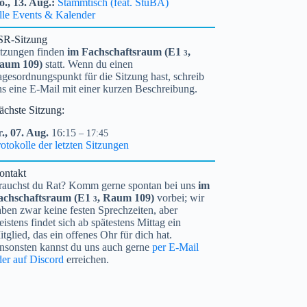
o.,
13.
Aug.
Stammtisch (feat. StuBA)
lle Events & Kalender
SR-Sitzung
itzungen finden
im Fachschaftsraum (
E1
,
3
aum 109)
statt. Wenn du einen
gesordnungspunkt für die Sitzung hast, schreib
ns eine E-Mail mit einer kurzen Beschreibung.
ächste Sitzung:
.,
07.
Aug.
16:15
– 17:45
otokolle der letzten Sitzungen
ontakt
rauchst du Rat? Komm gerne spontan bei uns
im
achschaftsraum (
E1
, Raum 109)
vorbei; wir
3
ben zwar keine festen Sprechzeiten, aber
istens findet sich ab spätestens Mittag ein
tglied, das ein offenes Ohr für dich hat.
nsonsten kannst du uns auch gerne
per E-Mail
der auf Discord
erreichen.