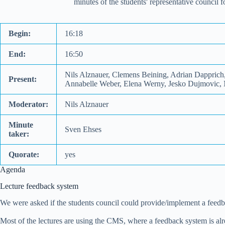
minutes of the students' representative council
Begin:
16:18
End:
16:50
Nils Alznauer, Clemens Beining, Adrian Dapprich
Present:
Annabelle Weber, Elena Werny, Jesko Dujmovic,
Moderator:
Nils Alznauer
Minute
Sven Ehses
taker:
Quorate:
yes
Agenda
Lecture feedback system
We were asked if the students council could provide/implement a feed
Most of the lectures are using the CMS, where a feedback system is alrea