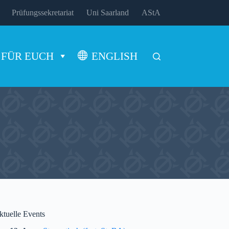
Prüfungssekretariat
Uni Saarland
AStA
FÜR EUCH
ENGLISH
ktuelle Events