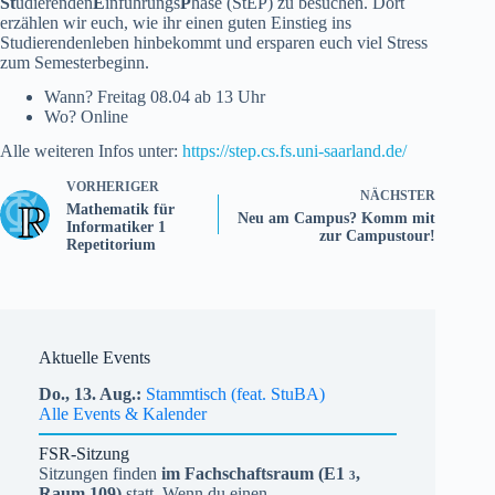
St
udierenden
E
inführungs
P
hase (StEP) zu besuchen. Dort
erzählen wir euch, wie ihr einen guten Einstieg ins
Studierendenleben hinbekommt und ersparen euch viel Stress
zum Semesterbeginn.
Wann? Freitag 08.04 ab 13 Uhr
Wo? Online
Alle weiteren Infos unter:
https://step.cs.fs.uni-saarland.de/
VORHERIGER
NÄCHSTER
Mathematik für
Neu am Campus? Komm mit
Informatiker 1
zur Campustour!
Repetitorium
Aktuelle Events
Do.,
13.
Aug.
Stammtisch (feat. StuBA)
Alle Events & Kalender
FSR-Sitzung
Sitzungen finden
im Fachschaftsraum (
E1
,
3
Raum 109)
statt. Wenn du einen