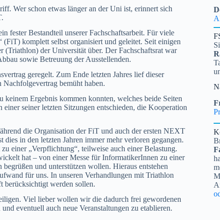
ff. Wer schon etwas länger an der Uni ist, erinnert sich
D
T.
A
in fester Bestandteil unserer Fachschaftsarbeit. Für viele
F
iT) komplett selbst organisiert und geleitet. Seit einigen
S
 (Triathlon) der Universität über. Der Fachschaftsrat war
R
d Abbau sowie Betreuung der Ausstellenden.
Ta
u
ertrag geregelt. Zum Ende letzten Jahres lief dieser
en Nachfolgevertrag bemüht haben.
N
zu keinem Ergebnis kommen konnten, welches beide Seiten
Fr
in einer seiner letzten Sitzungen entschieden, die Kooperation
Pr
ährend die Organisation der FiT und auch der ersten NEXT
K
 dies in den letzten Jahren immer mehr verloren gegangen.
B
einer „Verpflichtung“, teilweise auch einer Belastung.
F
ickelt hat – von einer Messe für InformatikerInnen zu einer
ha
 begrüßen und unterstützen wollen. Hieraus entstehen
me
aufwand für uns. In unseren Verhandlungen mit Triathlon
Mi
t berücksichtigt werden sollen.
A
o
ligen. Viel lieber wollen wir die dadurch frei gewordenen
und eventuell auch neue Veranstaltungen zu etablieren.