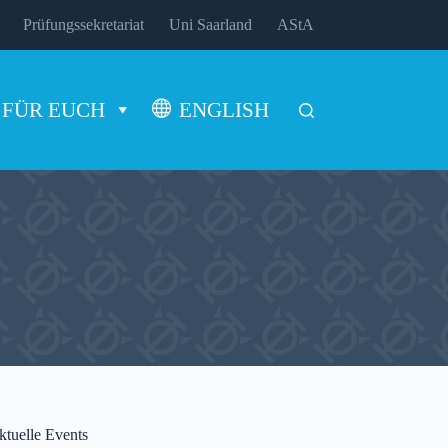
Prüfungssekretariat
Uni Saarland
AStA
FÜR EUCH
ENGLISH
ktuelle Events