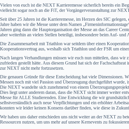
Vielen von euch ist die NEXT Karrieremesse sicherlich bereits ein Begri
vielleicht sogar noch an die FiT, der Vorgängerveranstaltung zur NEX
Seit über 25 Jahren ist die Karrieremesse, im Herzen des SIC gelegen, e
Jahre haben wir die Messe unter dem Namen „Firmeninformationstage“ (F
Jahren ging dann die Hauptorganisation der Messe an das Career Center
aber weiterhin an vielen Stellen beteiligt, insbesondere beim Auf- un
Die Zusammenarbeit mit Triathlon war seitdem über einen Kooperationsv
Kooperationsvertrag aus, weshalb sich Triathlon und der FSR um ein
Nach langen Verhandlungen müssen wir euch nun mitteilen, dass wir 
zufrieden gestellt hätte. Aus diesem Grund hat sich der Fachschaftsrat 
zur NEXT nicht mehr fortzusetzen.
Die genauen Gründe für diese Entscheidung hat viele Dimensionen. W
Messen noch mit viel Passion und Überzeugung durchgeführt wurde, ist
Die NEXT wandelte sich zunehmend von einem Überzeugungsprojekt zu 
Dies liegt unter anderem daran, dass die NEXT sicht immer weiter entw
Messe für ALLE Studierenden. Eine Entwicklung die wir grundsätzlich
selbstverständlich auch neue Verpflichtungen und ein erhöhter Arbeits
konnten wir leider keinen Konsens darüber finden, wie diese in Zukunf
Wir haben uns daher entschieden uns nicht weiter an der NEXT zu betei
Ressourcen nutzen, um uns mehr auf unsere Kernevents zu fokussieren 