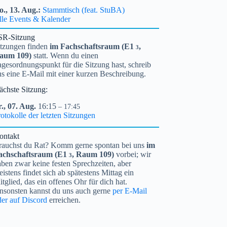
o.,
13.
Aug.
Stammtisch (feat. StuBA)
lle Events & Kalender
SR-Sitzung
itzungen finden
im Fachschaftsraum (
E1
,
3
aum 109)
statt. Wenn du einen
gesordnungspunkt für die Sitzung hast, schreib
ns eine E-Mail mit einer kurzen Beschreibung.
ächste Sitzung:
.,
07.
Aug.
16:15
– 17:45
otokolle der letzten Sitzungen
ontakt
rauchst du Rat? Komm gerne spontan bei uns
im
achschaftsraum (
E1
, Raum 109)
vorbei; wir
3
ben zwar keine festen Sprechzeiten, aber
istens findet sich ab spätestens Mittag ein
tglied, das ein offenes Ohr für dich hat.
nsonsten kannst du uns auch gerne
per E-Mail
der auf Discord
erreichen.