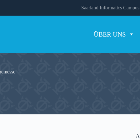
Saarland Informatics Campus
ÜBER UNS
remesse
A