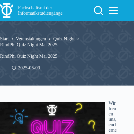
Zum
Inhalt
Fachschaftsrat der
springen
Informatikstudiengänge
Start
Veranstaltungen
Quiz Night
RindPhi Quiz Night Mai 2025
RindPhi Quiz Night Mai 2025
2025-05-09
Wir
freu
en
uns,
euch
erne