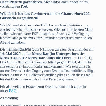
einen Platz zu garantieren.
Mehr Infos dazu findet ihr im
vollständigen Post.
Wie üblich hat das Gewinnerteam die Chance einen 20€
Gutschein zu gewinnen!
Vor Ort wird das Team der Heimbar euch mit Getränken zu
erschwinglichen Preisen versorgen. Wie auch die letzten Male
stellen wir euch vom FSR kostenlose Snacks zur Verfügung.
Kommt also gerne mit euren Freunden vorbei um einen tollen
Abend zu haben.
Die nächste RindPhi Quiz Night der zweiten Season findet am
14. Mai 2025 in der MensaBar (im Untergeschoss der
Mensa) statt. Die MensaBar öffnet die Türen ab 17:00
[1].
Das Quiz selbst startet voraussichtlich
gegen 19:00
, damit ihr
alle genug Zeit habt in Ruhe anzukommen. Wie gewohnt für
unsere Events ist der Zugang zum Event selbst natürlich völlig
kostenlos für euch! Selbstverständlich gibt es auch dieses mal
für das beste Team wieder einen Preis zu gewinnen.
Für alle weiteren Fragen zum Event, schaut auch gerne in
unser
FAQ
.
Anmeldung
An der Quiz Night spielt ihr in Teams von in mehreren