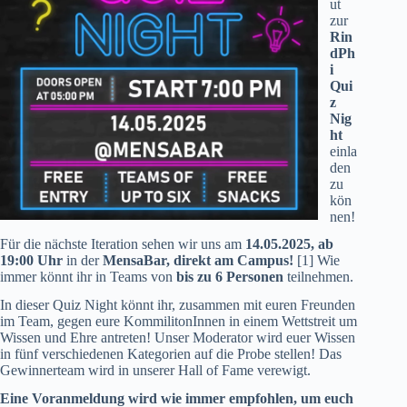
ut
zur
Rin
dPh
i
Qui
z
Nig
ht
einla
den
zu
kön
nen!
Für die nächste Iteration sehen wir uns am
14.05.2025, ab
19:00 Uhr
in der
MensaBar, direkt am Campus!
[1] Wie
immer könnt ihr in Teams von
bis zu 6 Personen
teilnehmen.
In dieser Quiz Night könnt ihr, zusammen mit euren Freunden
im Team, gegen eure KommilitonInnen in einem Wettstreit um
Wissen und Ehre antreten! Unser Moderator wird euer Wissen
in fünf verschiedenen Kategorien auf die Probe stellen! Das
Gewinnerteam wird in unserer Hall of Fame verewigt.
Eine Voranmeldung wird wie immer empfohlen, um euch