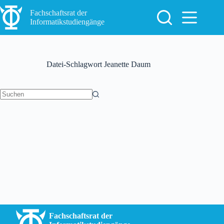
Zum
Inhalt
Fachschaftsrat der
springen
Informatikstudiengänge
Datei-Schlagwort
Jeanette Daum
Keine
Ergebnisse
Fachschaftsrat der