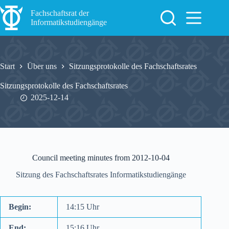
Zum
Inhalt
Fachschaftsrat der
springen
Informatikstudiengänge
Start
Über uns
Sitzungsprotokolle des Fachschaftsrates
Sitzungsprotokolle des Fachschaftsrates
2025-12-14
Council meeting minutes from 2012-10-04
Sitzung des Fachschaftsrates Informatikstudiengänge
Begin:
14:15 Uhr
End:
15:16 Uhr