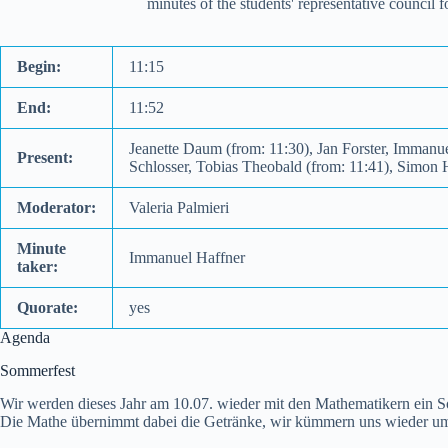
minutes of the students' representative council
Begin:
11:15
End:
11:52
Jeanette Daum (from: 11:30), Jan Forster, Immanu
Present:
Schlosser, Tobias Theobald (from: 11:41), Simon 
Moderator:
Valeria Palmieri
Minute
Immanuel Haffner
taker:
Quorate:
yes
Agenda
Sommerfest
Wir werden dieses Jahr am 10.07. wieder mit den Mathematikern ein S
Die Mathe übernimmt dabei die Getränke, wir kümmern uns wieder um