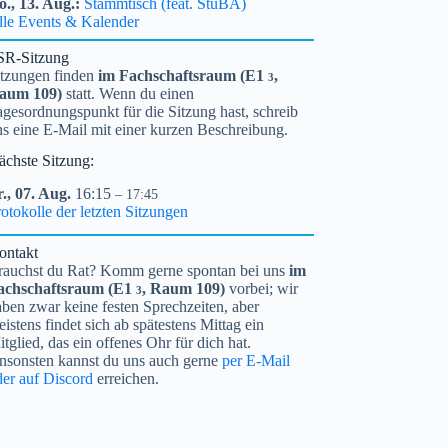
o.,
13.
Aug.
Stammtisch (feat. StuBA)
lle Events & Kalender
SR-Sitzung
itzungen finden
im Fachschaftsraum (
E1
,
3
aum 109)
statt. Wenn du einen
gesordnungspunkt für die Sitzung hast, schreib
ns eine E-Mail mit einer kurzen Beschreibung.
ächste Sitzung:
.,
07.
Aug.
16:15
– 17:45
otokolle der letzten Sitzungen
ontakt
rauchst du Rat? Komm gerne spontan bei uns
im
achschaftsraum (
E1
, Raum 109)
vorbei; wir
3
ben zwar keine festen Sprechzeiten, aber
istens findet sich ab spätestens Mittag ein
tglied, das ein offenes Ohr für dich hat.
nsonsten kannst du uns auch gerne
per E-Mail
der auf Discord
erreichen.