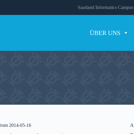
Saarland Informatics Campus
ÜBER UNS
 from 2014-05-16
A