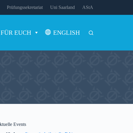
Prüfungssekretariat
Uni Saarland
AStA
FÜR EUCH
ENGLISH
ktuelle Events