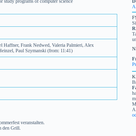
 for study programs of computer science
D
A
F
S
R
Ta
u
el Haffner, Frank Nedwed, Valeria Palmieri, Alex
N
Heinzel, Paul Szymanski (from: 11:41)
Fr
Pr
K
B
F
ha
me
Mi
A
o
ommerfest veranstalten.
 den Grill.