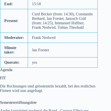
End:
15:18
Curd Becker (from: 14:30), Constantin
Berhard, Jan Forster, Janosch Gräf
Present:
(from: 14:25), Immanuel Haffner,
Frank Nedwed, Tobias Theobald
Moderator:
Frank Nedwed
Minute
Jan Forster
taker:
Quorate:
yes
Agenda
FIT
Die Rechnungen sind grösstenteils bezahlt, bei den restlichen
Firmen wird nun angefragt.
Semestereröffnungsfete
Andre kontaktiert nochmal die Band - Groove Effect aus