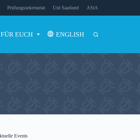
Prüfungssekretariat
Uni Saarland
AStA
FÜR EUCH
ENGLISH
ktuelle Events