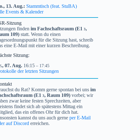
o.,
13.
Aug.
Stammtisch (feat. StuBA)
lle Events & Kalender
SR-Sitzung
itzungen finden
im Fachschaftsraum (
E1
,
3
aum 109)
statt. Wenn du einen
gesordnungspunkt für die Sitzung hast, schreib
ns eine E-Mail mit einer kurzen Beschreibung.
ächste Sitzung:
.,
07.
Aug.
16:15
– 17:45
otokolle der letzten Sitzungen
ontakt
rauchst du Rat? Komm gerne spontan bei uns
im
achschaftsraum (
E1
, Raum 109)
vorbei; wir
3
ben zwar keine festen Sprechzeiten, aber
istens findet sich ab spätestens Mittag ein
tglied, das ein offenes Ohr für dich hat.
nsonsten kannst du uns auch gerne
per E-Mail
der auf Discord
erreichen.