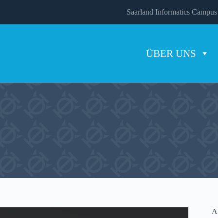
Saarland Informatics Campus
ÜBER UNS
A