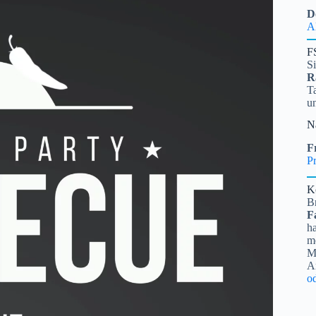
D
A
F
S
R
Ta
u
N
Fr
Pr
K
B
F
ha
me
Mi
A
o