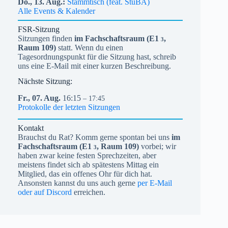
Do.,
13.
Aug.
Stammtisch (feat. StuBA)
Alle Events & Kalender
FSR-Sitzung
Sitzungen finden
im Fachschaftsraum (
E1
,
3
Raum 109)
statt. Wenn du einen
Tagesordnungspunkt für die Sitzung hast, schreib
uns eine E-Mail mit einer kurzen Beschreibung.
Nächste Sitzung:
Fr.,
07.
Aug.
16:15
– 17:45
Protokolle der letzten Sitzungen
Kontakt
Brauchst du Rat? Komm gerne spontan bei uns
im
Fachschaftsraum (
E1
, Raum 109)
vorbei; wir
3
haben zwar keine festen Sprechzeiten, aber
meistens findet sich ab spätestens Mittag ein
Mitglied, das ein offenes Ohr für dich hat.
Ansonsten kannst du uns auch gerne
per E-Mail
oder auf Discord
erreichen.