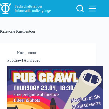
Zum
Inhalt
Fachschaftsrat der
springen
Informatikstudiengänge
Kategorie
Kneipentour
Kneipentour
PubCrawl April 2026