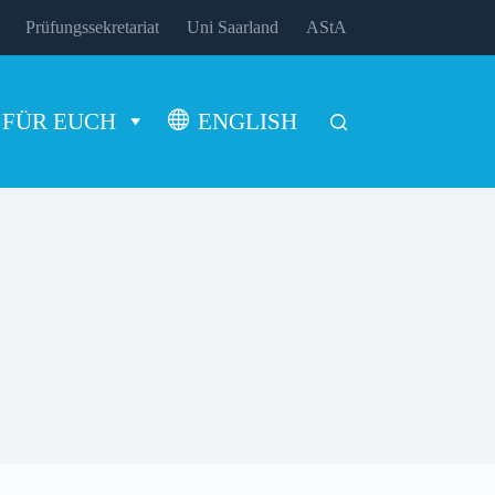
Prüfungssekretariat
Uni Saarland
AStA
FÜR EUCH
ENGLISH