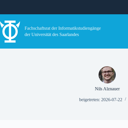
Zum
Inhalt
springen
Fachschaftsrat der Informatikstudiengänge
der Universität des Saarlandes
Nils Alznauer
beigetreten: 2026-07-22