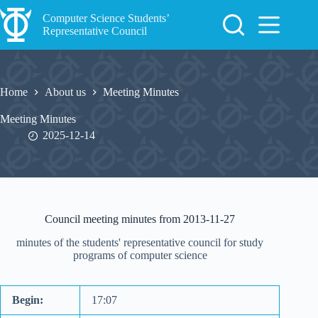
Skip
to
Computer Science Students’
content
Representative Council
Home
About us
Meeting Minutes
Meeting Minutes
2025-12-14
Council meeting minutes from 2013-11-27
minutes of the students' representative council for study
programs of computer science
Begin:
17:07