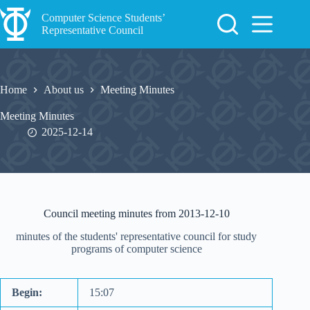
Skip
to
Computer Science Students’
content
Representative Council
Home
About us
Meeting Minutes
Meeting Minutes
2025-12-14
Council meeting minutes from 2013-12-10
minutes of the students' representative council for study
programs of computer science
Begin:
15:07