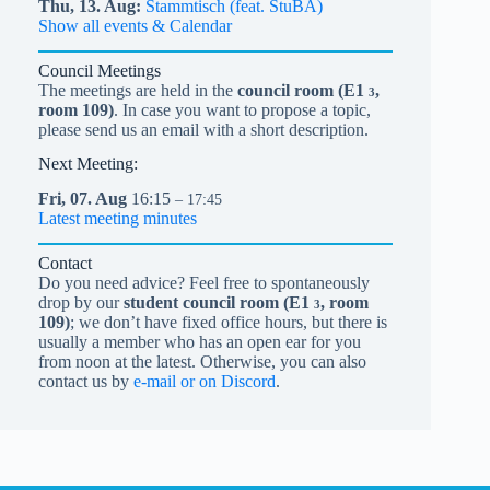
Thu,
13.
Aug
Stammtisch (feat. StuBA)
Show all events & Calendar
Council Meetings
The meetings are held in the
council room (
E1
,
3
room 109)
. In case you want to propose a topic,
please send us an email with a short description.
Next Meeting:
Fri,
07.
Aug
16:15
– 17:45
Latest meeting minutes
Contact
Do you need advice? Feel free to spontaneously
drop by our
student council room (
E1
, room
3
109)
; we don’t have fixed office hours, but there is
usually a member who has an open ear for you
from noon at the latest. Otherwise, you can also
contact us by
e-mail or on Discord
.