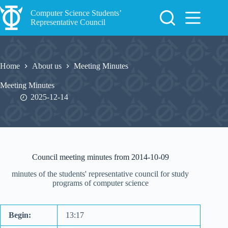
Skip
to
Computer Science Students’
content
Representative Council
Home
About us
Meeting Minutes
Meeting Minutes
2025-12-14
Council meeting minutes from 2014-10-09
minutes of the students' representative council for study
programs of computer science
Begin:
13:17