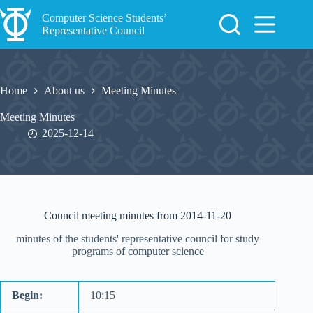
Skip
to
Computer Science Students’
content
Representative Council
Home
About us
Meeting Minutes
Meeting Minutes
2025-12-14
Council meeting minutes from 2014-11-20
minutes of the students' representative council for study
programs of computer science
Begin:
10:15