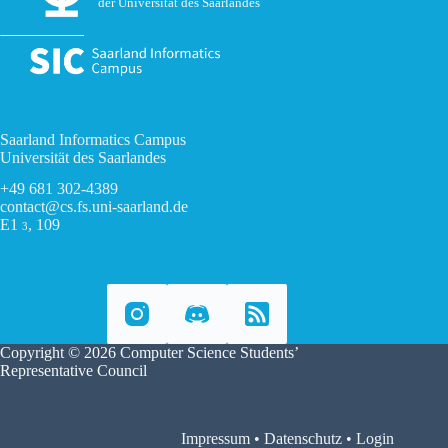
der Universität des Saarlandes
Saarland Informatics Campus
Universität des Saarlandes
+49 681 302-4389
contact@cs.fs.uni-saarland.de
E1
, 109
3
Copyright © 2026 Computer Science Students’
Representative Council
Impressum
•
Datenschutz
•
Login