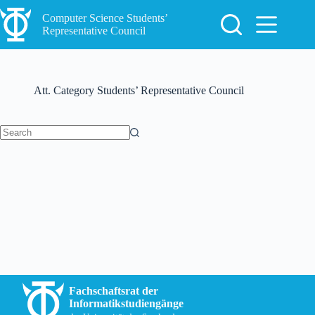
Skip
to
Computer Science Students’
content
Representative Council
Att. Category
Students’ Representative Council
No
results
Fachschaftsrat der
Informatikstudiengänge