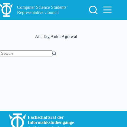
Skip
to
Computer Science Students’
content
Representative Council
Att. Tag
Ankit Agrawal
No
results
Fachschaftsrat der
Informatikstudiengänge