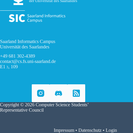
der Universität des Saarlandes
Saarland Informatics Campus
Universität des Saarlandes
+49 681 302-4389
contact@cs.fs.uni-saarland.de
E1
, 109
3
Copyright © 2026 Computer Science Students’
Representative Council
Impressum
•
Datenschutz
•
Login