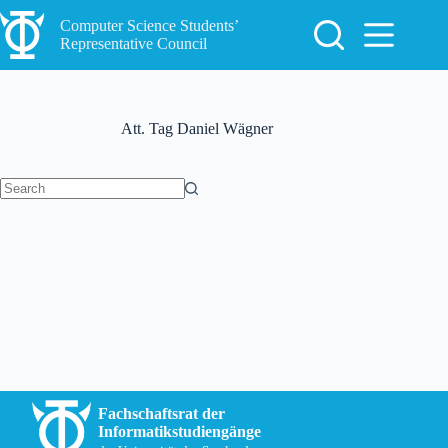
Skip
to
Computer Science Students’
content
Representative Council
Att. Tag
Daniel Wägner
No
results
Fachschaftsrat der
Informatikstudiengänge