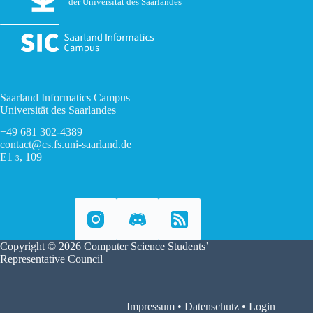
der Universität des Saarlandes
Saarland Informatics Campus
Universität des Saarlandes
+49 681 302-4389
contact@cs.fs.uni-saarland.de
E1
, 109
3
Copyright © 2026 Computer Science Students’
Representative Council
Impressum
•
Datenschutz
•
Login