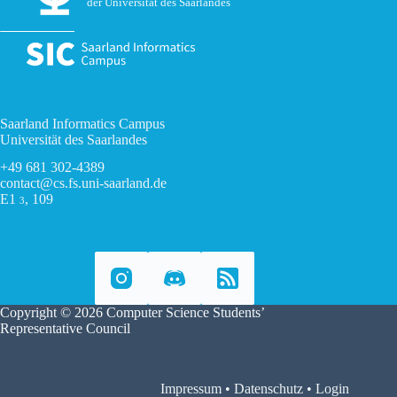
der Universität des Saarlandes
Saarland Informatics Campus
Universität des Saarlandes
+49 681 302-4389
contact@cs.fs.uni-saarland.de
E1
, 109
3
Copyright © 2026 Computer Science Students’
Representative Council
Impressum
•
Datenschutz
•
Login