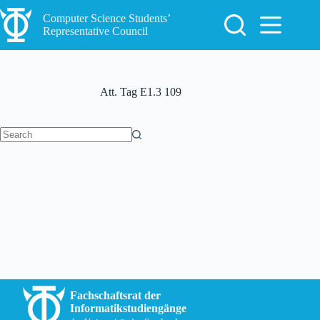
Skip
to
Computer Science Students’
content
Representative Council
Att. Tag
E1.3 109
No
results
Fachschaftsrat der
Informatikstudiengänge